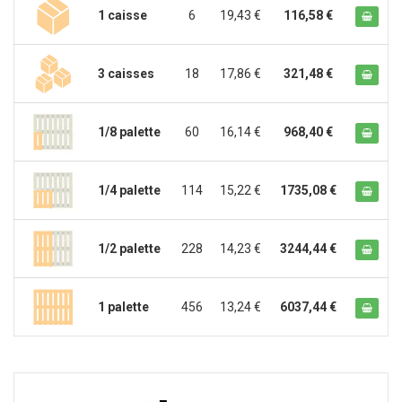
1 caisse
6
19,43 €
116,58 €
3 caisses
18
17,86 €
321,48 €
1/8 palette
60
16,14 €
968,40 €
1/4 palette
114
15,22 €
1735,08 €
1/2 palette
228
14,23 €
3244,44 €
1 palette
456
13,24 €
6037,44 €