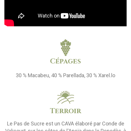
Cépages
30 % Macabeu, 40 % Parellada, 30 % Xarel.lo
Terroir
Le Pas de Sucre est un CAVA élaboré par Conde de
Valicourt, sur les côtes de l'Anoïa dans le Penedès, à