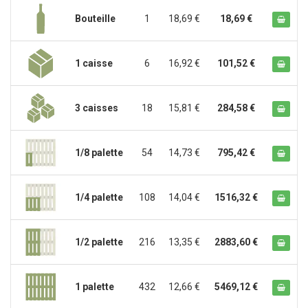
Bouteille
1
18,69 €
18,69 €
1 caisse
6
16,92 €
101,52 €
3 caisses
18
15,81 €
284,58 €
1/8 palette
54
14,73 €
795,42 €
1/4 palette
108
14,04 €
1516,32 €
1/2 palette
216
13,35 €
2883,60 €
1 palette
432
12,66 €
5469,12 €