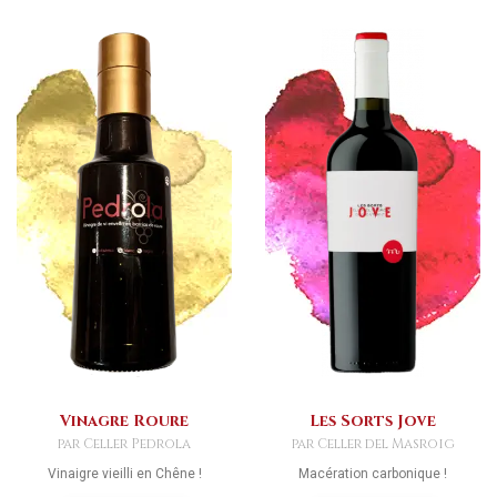
Vinagre Roure
Les Sorts Jove
par Celler Pedrola
par Celler del Masroig
Vinaigre vieilli en Chêne !
Macération carbonique !