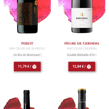
Ferest
Negre de Gerisena
par Celler del Masroig
par Celler Gerisena
Un Bio du Montsant !
Double Médaille d'Or !
11,79 € /
12,84 € /