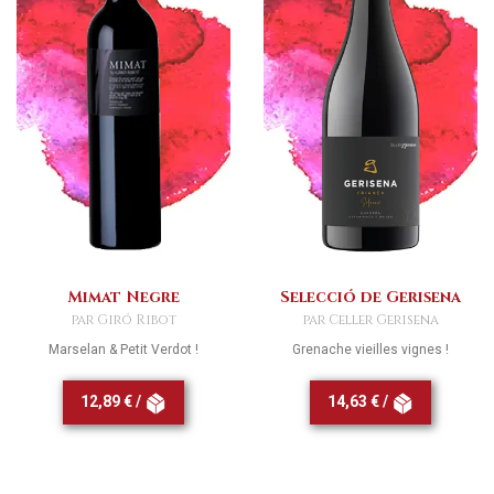
Mimat Negre
Selecció de Gerisena
par Giró Ribot
par Celler Gerisena
Marselan & Petit Verdot !
Grenache vieilles vignes !
12,89 € /
14,63 € /