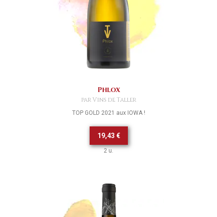
Phlox
par Vins de Taller
TOP GOLD 2021 aux IOWA !
19,43 €
2 u.