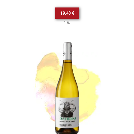
19,43 €
1 u.