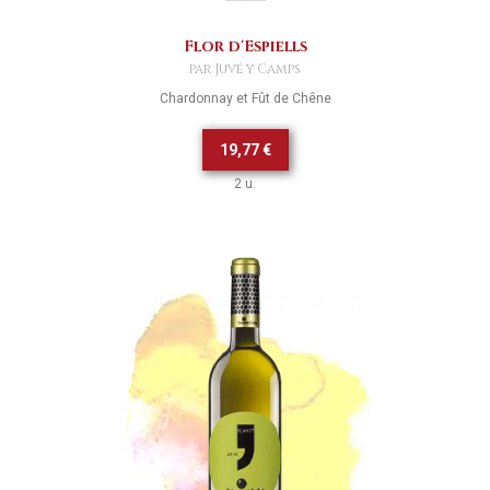
Flor d'Espiells
par Juvé y Camps
Chardonnay et Fût de Chêne
19,77 €
2 u.