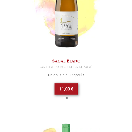
Sagal Blanc
par Collbaix - Celler el Molì
Un cousin du Picpoul !
11,00 €
1 u.