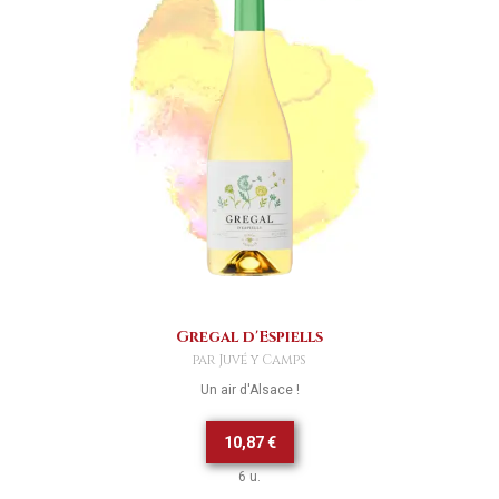
Gregal d'Espiells
par Juvé y Camps
Un air d'Alsace !
10,87 €
6 u.